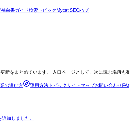
候補
白書
ガイド
検索トピック
Mycat SEOハブ
報の更新をまとめています。 入口ページとして、次に読む場所も
業の選び方
運用方法
トピック
サイトマップ
お問い合わせ
FA
を追加しました。