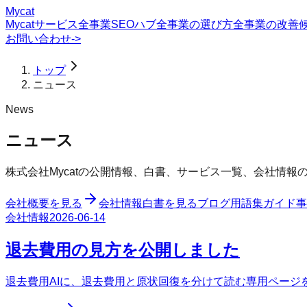
Mycat
Mycatサービス
全事業SEOハブ
全事業の選び方
全事業の改善
お問い合わせ
->
トップ
ニュース
News
ニュース
株式会社Mycatの公開情報、白書、サービス一覧、会社情
会社概要を見る
会社情報
白書を見る
ブログ
用語集
ガイド
事
会社情報
2026-06-14
退去費用の見方を公開しました
退去費用AIに、退去費用と原状回復を分けて読む専用ページ