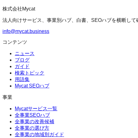
株式会社Mycat
法人向けサービス、事業別ハブ、白書、SEOハブを横断して
info@mycat.business
コンテンツ
ニュース
ブログ
ガイド
検索トピック
用語集
Mycat SEOハブ
事業
Mycatサービス一覧
全事業SEOハブ
全事業の改善候補
全事業の選び方
全事業の地域別ガイド