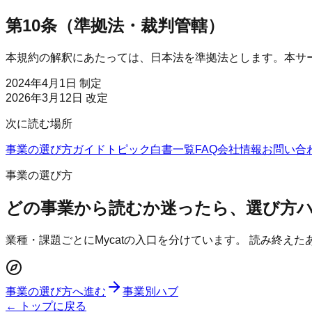
第10条（準拠法・裁判管轄）
本規約の解釈にあたっては、日本法を準拠法とします。本サ
2024年4月1日 制定
2026年3月12日 改定
次に読む場所
事業の選び方
ガイド
トピック
白書一覧
FAQ
会社情報
お問い合
事業の選び方
どの事業から読むか迷ったら、選び方
業種・課題ごとにMycatの入口を分けています。 読み終え
事業の選び方へ進む
事業別ハブ
← トップに戻る