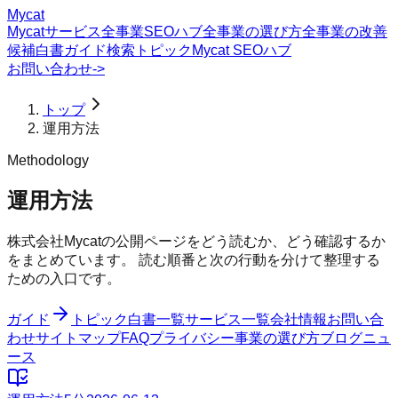
Mycat
Mycatサービス
全事業SEOハブ
全事業の選び方
全事業の改善
候補
白書
ガイド
検索トピック
Mycat SEOハブ
お問い合わせ
->
トップ
運用方法
Methodology
運用方法
株式会社Mycatの公開ページをどう読むか、どう確認するか
をまとめています。 読む順番と次の行動を分けて整理する
ための入口です。
ガイド
トピック
白書一覧
サービス一覧
会社情報
お問い合
わせ
サイトマップ
FAQ
プライバシー
事業の選び方
ブログ
ニュ
ース