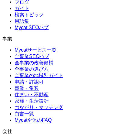
ブログ
ガイド
検索トピック
用語集
Mycat SEOハブ
事業
Mycatサービス一覧
全事業SEOハブ
全事業の改善候補
全事業の選び方
全事業の地域別ガイド
申請・許認可
事業・集客
住まい・不動産
家族・生活設計
つながり・マッチング
白書一覧
Mycat全体のFAQ
会社