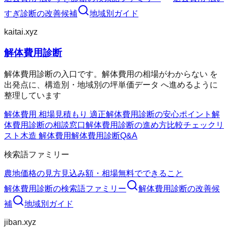
すぎ診断
の改善候補
地域別ガイド
kaitai.xyz
解体費用診断
解体費用診断の入口です。解体費用の相場がわからない を
出発点に、構造別・地域別の坪単価データ へ進めるように
整理しています
解体費用 相場
見積もり 適正
解体費用診断の安心ポイント
解
体費用診断の相談窓口
解体費用診断の進め方
比較チェックリ
スト
木造 解体費用
解体費用診断Q&A
検索語ファミリー
農地価格の見方
見込み額・相場
無料でできること
解体費用診断
の検索語ファミリー
解体費用診断
の改善候
補
地域別ガイド
jiban.xyz