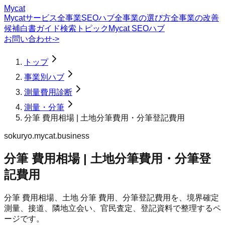
Mycat
Mycatサービス
全事業SEOハブ
全事業の選び方
全事業の改善
候補
白書
ガイド
検索トピック
Mycat SEOハブ
お問い合わせ
->
トップ
事業別ハブ
測量費用診断
測量・分筆
分筆 費用相場 | 土地分筆費用・分筆登記費用
sokuryo.mycat.business
分筆 費用相場 | 土地分筆費用・分筆登
記費用
分筆 費用相場、土地 分筆 費用、分筆登記費用を、境界確定
測量、接道、隣地立会い、官民査定、登記資料で整理するペ
ージです。