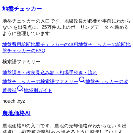
地盤チェッカー
地盤チェッカーの入口です。地盤改良が必要か事前にわから
ない を出発点に、25万件以上のボーリングデータ へ進める
ように整理しています
地盤費用診断
地盤チェッカーの無料
地盤チェッカーの診断
地
盤チェッカーのFAQ
検索語ファミリー
地盤調査・改良
見込み額・相場
手続き・流れ
地盤チェッカー
の検索語ファミリー
地盤チェッカー
の改
善候補
地域別ガイド
nouchi.xyz
農地価格AI
農地価格AIの入口です。農地の売却価格がわからない を出
発点に、47都道府県対応 へ進めるように整理しています