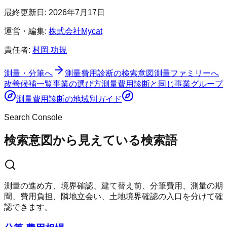
最終更新日:
2026年7月17日
運営・編集:
株式会社Mycat
責任者:
村岡 功規
測量・分筆へ
測量費用診断
の検索意図
測量ファミリーへ
改善候補一覧
事業の選び方
測量費用診断
と同じ事業グループ
測量費用診断
の地域別ガイド
Search Console
検索意図から見えている検索語
測量の進め方、境界確認、建て替え前、分筆費用、測量の期
間、費用負担、隣地立会い、土地境界確認の入口を分けて確
認できます。