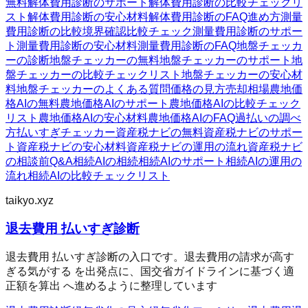
無料
解体費用診断のサポート
解体費用診断の比較チェックリ
スト
解体費用診断の安心材料
解体費用診断のFAQ
進め方
測量
費用診断の比較
境界確認
比較チェック
測量費用診断のサポー
ト
測量費用診断の安心材料
測量費用診断のFAQ
地盤チェッカ
ーの診断
地盤チェッカーの無料
地盤チェッカーのサポート
地
盤チェッカーの比較チェックリスト
地盤チェッカーの安心材
料
地盤チェッカーのよくある質問
価格の見方
売却相場
農地価
格AIの無料
農地価格AIのサポート
農地価格AIの比較チェック
リスト
農地価格AIの安心材料
農地価格AIのFAQ
過払いの調べ
方
払いすぎチェッカー
資産税ナビの無料
資産税ナビのサポー
ト
資産税ナビの安心材料
資産税ナビの運用の流れ
資産税ナビ
の相談前Q&A
相続AIの相続
相続AIのサポート
相続AIの運用の
流れ
相続AIの比較チェックリスト
taikyo.xyz
退去費用 払いすぎ診断
退去費用 払いすぎ診断の入口です。退去費用の請求が高す
ぎる気がする を出発点に、国交省ガイドラインに基づく適
正額を算出 へ進めるように整理しています