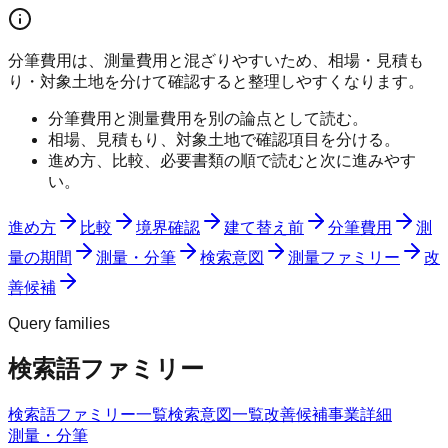
分筆費用は、測量費用と混ざりやすいため、相場・見積も
り・対象土地を分けて確認すると整理しやすくなります。
分筆費用と測量費用を別の論点として読む。
相場、見積もり、対象土地で確認項目を分ける。
進め方、比較、必要書類の順で読むと次に進みやす
い。
進め方
比較
境界確認
建て替え前
分筆費用
測
量の期間
測量・分筆
検索意図
測量ファミリー
改
善候補
Query families
検索語ファミリー
検索語ファミリー一覧
検索意図一覧
改善候補
事業詳細
測量・分筆