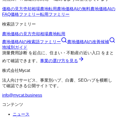
価格の見方
売却相場
農地転用
農地価格AIの無料
農地価格AIの
FAQ
価格ファミリー
転用ファミリー
検索語ファミリー
農地価格の見方
売却相場
農地転用
農地価格AI
の検索語ファミリー
農地価格AI
の改善候補
地域別ガイド
測量費用診断
を起点に、
住まい・不動産の近い入口
をまと
めて確認できます。
事業の選び方を見る
株式会社Mycat
法人向けサービス、事業別ハブ、白書、SEOハブを横断し
て確認できる公開サイトです。
info@mycat.business
コンテンツ
ニュース