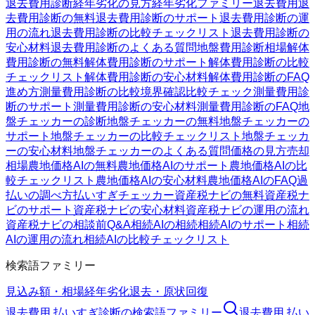
退去費用診断
経年劣化の見方
経年劣化ファミリー
退去費用
退
去費用診断の無料
退去費用診断のサポート
退去費用診断の運
用の流れ
退去費用診断の比較チェックリスト
退去費用診断の
安心材料
退去費用診断のよくある質問
地盤費用診断
相場
解体
費用診断の無料
解体費用診断のサポート
解体費用診断の比較
チェックリスト
解体費用診断の安心材料
解体費用診断のFAQ
進め方
測量費用診断の比較
境界確認
比較チェック
測量費用診
断のサポート
測量費用診断の安心材料
測量費用診断のFAQ
地
盤チェッカーの診断
地盤チェッカーの無料
地盤チェッカーの
サポート
地盤チェッカーの比較チェックリスト
地盤チェッカ
ーの安心材料
地盤チェッカーのよくある質問
価格の見方
売却
相場
農地価格AIの無料
農地価格AIのサポート
農地価格AIの比
較チェックリスト
農地価格AIの安心材料
農地価格AIのFAQ
過
払いの調べ方
払いすぎチェッカー
資産税ナビの無料
資産税ナ
ビのサポート
資産税ナビの安心材料
資産税ナビの運用の流れ
資産税ナビの相談前Q&A
相続AIの相続
相続AIのサポート
相続
AIの運用の流れ
相続AIの比較チェックリスト
検索語ファミリー
見込み額・相場
経年劣化
退去・原状回復
退去費用 払いすぎ診断
の検索語ファミリー
退去費用 払い