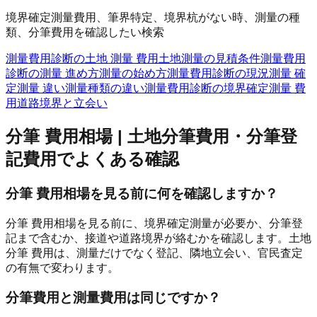
境界確定測量費用、筆界特定、境界杭がない時、測量の種
類、分筆費用を確認したい検索
測量費用診断の土地 測量 費用
土地測量の見積条件
測量費用
診断の測量 進め方
測量の始め方
測量費用診断の現況測量 確
定測量 違い
測量種類の違い
測量費用診断の境界確定測量 費
用
道路境界と立会い
分筆 費用相場 | 土地分筆費用・分筆登
記費用
でよくある確認
分筆 費用相場を見る前に何を確認しますか？
分筆 費用相場を見る前に、境界確定測量が必要か、分筆登
記まで含むか、接道や道路境界が絡むかを確認します。土地
分筆 費用は、測量だけでなく登記、隣地立会い、官民査定
の有無で変わります。
分筆費用と測量費用は同じですか？