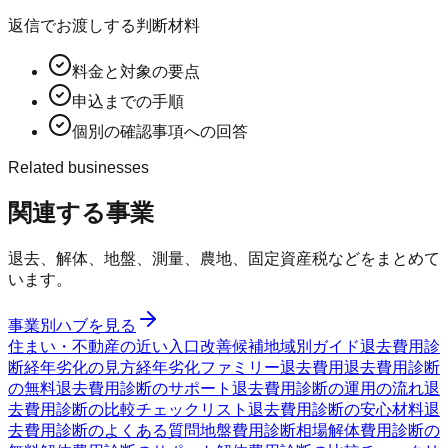
返信でお渡しする判断材料
料金と対象の要点
申込までの手順
個別の確認事項への回答
Related businesses
関連する事業
退去、解体、地盤、測量、農地、固定資産税などをまとめて
います。
事業別ハブを見る
住まい・不動産の近い入口
改善候補
地域別ガイド
退去費用診
断
経年劣化の見方
経年劣化ファミリー
退去費用
退去費用診断
の無料
退去費用診断のサポート
退去費用診断の運用の流れ
退
去費用診断の比較チェックリスト
退去費用診断の安心材料
退
去費用診断のよくある質問
地盤費用診断
相場
解体費用診断の