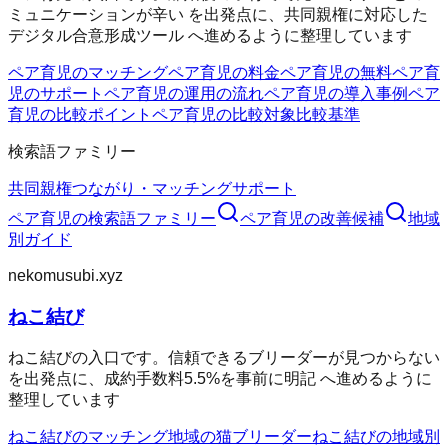
ミュニケーションが辛い を出発点に、共同親権に対応した
デジタル合意形成ツール へ進めるように整理しています
ペア育児のマッチング
ペア育児の料金
ペア育児の無料
ペア育
児のサポート
ペア育児の運用の流れ
ペア育児の導入事例
ペア
育児の比較ポイント
ペア育児の比較対象
比較基準
検索語ファミリー
共同親権
つながり・マッチング
サポート
ペア育児
の検索語ファミリー
ペア育児
の改善候補
地域
別ガイド
nekomusubi.xyz
ねこ結び
ねこ結びの入口です。信頼できるブリーダーが見つからない
を出発点に、成約手数料5.5%を事前に明記 へ進めるように
整理しています
ねこ結びのマッチング
地域の猫ブリーダー
ねこ結びの地域別