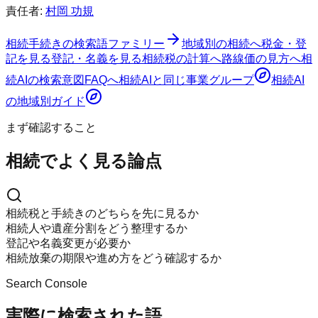
責任者:
村岡 功規
相続手続きの検索語ファミリー
地域別の相続へ
税金・登
記を見る
登記・名義を見る
相続税の計算へ
路線価の見方へ
相
続AI
の検索意図
FAQへ
相続AI
と同じ事業グループ
相続AI
の地域別ガイド
まず確認すること
相続でよく見る論点
相続税と手続きのどちらを先に見るか
相続人や遺産分割をどう整理するか
登記や名義変更が必要か
相続放棄の期限や進め方をどう確認するか
Search Console
実際に検索された語