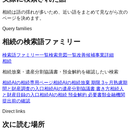
相続は語の揺れが多いため、近い語をまとめて見ながら次の
ページを決めます。
Query families
相続の検索語ファミリー
検索語ファミリー一覧
検索意図一覧
改善候補
事業詳細
相続
相続放棄・遺産分割協議書・預金解約を確認したい検索
相続AIの相続
専用ページ
相続AIの相続放棄 期限 3ヶ月
熟慮期
間と財産調査の入口
相続AIの遺産分割協議書 書き方
相続人
と財産目録の入口
相続AIの相続 預金解約 必要書類
金融機関
提出前の確認
Direct links
次に読む場所