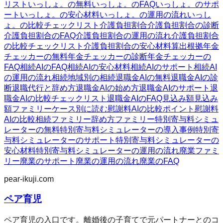
リスト
いっしょ。の無料
いっしょ。のFAQ
いっしょ。のサポ
ート
いっしょ。の安心材料
いっしょ。の運用の流れ
いっし
ょ。の比較チェックリスト
介護負担割合
介護負担割合の診断
介護負担割合のFAQ
介護負担割合の運用の流れ
介護負担割合
の比較チェックリスト
介護負担割合の安心材料
算出根拠
年金
チェッカーの無料
年金チェッカーの診断
年金チェッカーの
FAQ
相続AIのFAQ
相続AIの安心材料
相続AIのサポート
相続AI
の運用の流れ
相続
地域別の相続
退職金AIの無料
退職金AIの診
断
退職代行と辞め方
退職金AIの始め方
退職金AIのサポート
退
職金AIの比較チェックリスト
退職金AIのFAQ
見込み額
見込み
額ファミリー
ケース別に読む
慰謝料AIの比較ポイント
慰謝料
AIの比較
相続ファミリー
辞め方ファミリー
特別寄与料シミュ
レーターの無料
特別寄与料シミュレーターの導入事例
特別寄
与料シミュレーターのサポート
特別寄与料シミュレーターの
安心材料
特別寄与料シミュレーターの運用の流れ
廃業ファミ
リー
廃業のサポート
廃業の運用の流れ
廃業のFAQ
pear-ikuji.com
ペア育児
ペア育児の入口です。離婚後の子育てで元パートナーとのコ