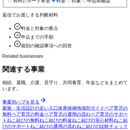
有料レポート希望
料金
対象
申込前確認
返信でお渡しする判断材料
料金と対象の要点
申込までの手順
個別の確認事項への回答
Related businesses
関連する事業
相続、退職、介護、見守り、共同養育、年金などをまとめて
います。
事業別ハブを見る
家族・生活設計の近い入口
改善候補
地域別ガイド
ペア育児の
無料
ペア育児の料金
ペア育児の運用の流れ
ペア育児のサポー
ト
ねこ結びの無料
ねこ結びの料金
ねこ結びの安心材料
ねこ結
びのサポート
ねこ結びの運用の流れ
ねこ結びの比較チェック