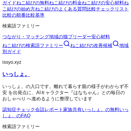
ガイド
ねこ結びの無料
ねこ結びの料金
ねこ結びの安心材料
ね
こ結びの始め方
ねこ結びのよくある質問
比較チェックリスト
比較の順番
比較基準
検索語ファミリー
つながり・マッチング
地域の猫ブリーダー
安心材料
ねこ結び
の検索語ファミリー
ねこ結び
の改善候補
地域
別ガイド
issyo.xyz
いっしょ。
いっしょ。の入口です。離れて暮らす親の様子がわからず不
安 を出発点に、AIキャラクター『はなちゃん』との毎日の
おしゃべり へ進めるように整理しています
認知症チェック
会話レポート
家族共有
いっしょ。の無料
いっ
しょ。のFAQ
検索語ファミリー