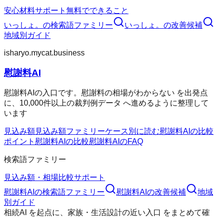
安心材料
サポート
無料でできること
いっしょ。
の検索語ファミリー
いっしょ。
の改善候補
地域別ガイド
isharyo.mycat.business
慰謝料AI
慰謝料AIの入口です。慰謝料の相場がわからない を出発点
に、10,000件以上の裁判例データ へ進めるように整理して
います
見込み額
見込み額ファミリー
ケース別に読む
慰謝料AIの比較
ポイント
慰謝料AIの比較
慰謝料AIのFAQ
検索語ファミリー
見込み額・相場
比較
サポート
慰謝料AI
の検索語ファミリー
慰謝料AI
の改善候補
地域
別ガイド
相続AI
を起点に、
家族・生活設計の近い入口
をまとめて確