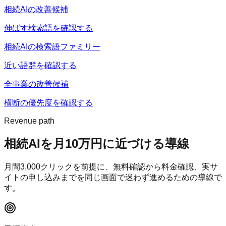
相続AIの改善候補
伸ばす検索語を確認する
相続AIの検索語ファミリー
近い語群を確認する
全事業の改善候補
横断の優先度を確認する
Revenue path
相続AI
を月10万円に近づける導線
月間
3,000
クリックを前提に、無料確認から料金確認、実サ
イトの申し込みまでを同じ画面で迷わず進めるための導線で
す。