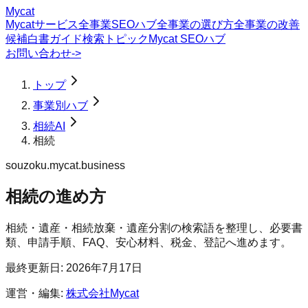
Mycat
Mycatサービス
全事業SEOハブ
全事業の選び方
全事業の改善
候補
白書
ガイド
検索トピック
Mycat SEOハブ
お問い合わせ
->
トップ
事業別ハブ
相続AI
相続
souzoku.mycat.business
相続の進め方
相続・遺産・相続放棄・遺産分割の検索語を整理し、必要書
類、申請手順、FAQ、安心材料、税金、登記へ進めます。
最終更新日:
2026年7月17日
運営・編集:
株式会社Mycat