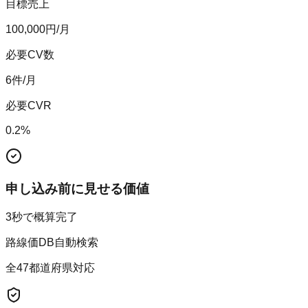
目標売上
100,000
円/月
必要CV数
6
件/月
必要CVR
0.2
%
申し込み前に見せる価値
3秒で概算完了
路線価DB自動検索
全47都道府県対応